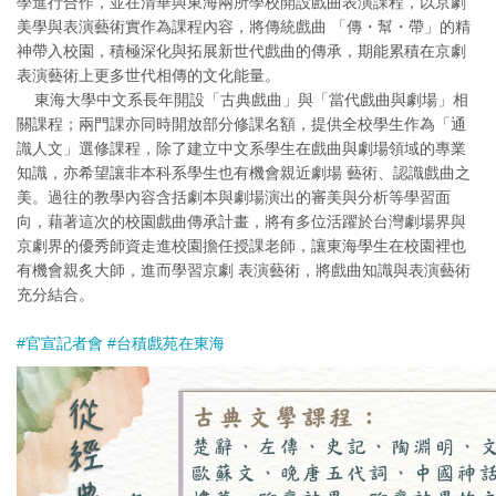
學進行合作，並在清華與東海兩所學校開設戲曲表演課程，以京劇
美學與表演藝術實作為課程內容，將傳統戲曲 「傳・幫・帶」的精
神帶入校園，積極深化與拓展新世代戲曲的傳承，期能累積在京劇
表演藝術上更多世代相傳的文化能量。
東海大學中文系長年開設「古典戲曲」與「當代戲曲與劇場」相
關課程；兩門課亦同時開放部分修課名額，提供全校學生作為「通
識人文」選修課程，除了建立中文系學生在戲曲與劇場領域的專業
知識，亦希望讓非本科系學生也有機會親近劇場 藝術、認識戲曲之
美。過往的教學內容含括劇本與劇場演出的審美與分析等學習面
向，藉著這次的校園戲曲傳承計畫，將有多位活躍於台灣劇場界與
京劇界的優秀師資走進校園擔任授課老師，讓東海學生在校園裡也
有機會親炙大師，進而學習京劇 表演藝術，將戲曲知識與表演藝術
充分結合。
#官宣記者會
#台積戲苑在東海