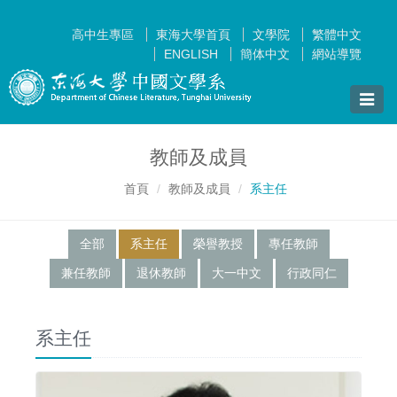
高中生專區
東海大學首頁
文學院
繁體中文
ENGLISH
簡体中文
網站導覽
Toggle
naviga
教師及成員
首頁
教師及成員
系主任
全部
系主任
榮譽教授
專任教師
兼任教師
退休教師
大一中文
行政同仁
系主任