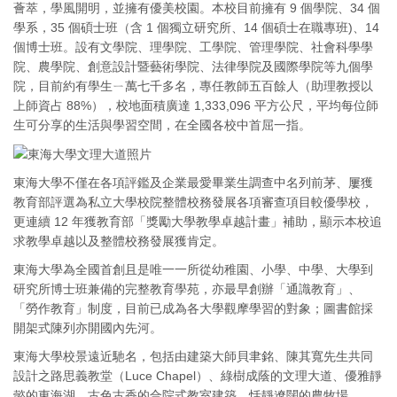
薈萃，學風開明，並擁有優美校園。本校目前擁有 9 個學院、34 個
學系，35 個碩士班（含 1 個獨立研究所、14 個碩士在職專班)、14
個博士班。設有文學院、理學院、工學院、管理學院、社會科學學
院、農學院、創意設計暨藝術學院、法律學院及國際學院等九個學
院，目前約有學生ㄧ萬七千多名，專任教師五百餘人（助理教授以
上師資占 88%），校地面積廣達 1,333,096 平方公尺，平均每位師
生可分享的生活與學習空間，在全國各校中首屈一指。
東海大學不僅在各項評鑑及企業最愛畢業生調查中名列前茅、屢獲
教育部評選為私立大學校院整體校務發展各項審查項目較優學校，
更連續 12 年獲教育部「獎勵大學教學卓越計畫」補助，顯示本校追
求教學卓越以及整體校務發展獲肯定。
東海大學為全國首創且是唯一一所從幼稚園、小學、中學、大學到
研究所博士班兼備的完整教育學苑，亦最早創辦「通識教育」、
「勞作教育」制度，目前已成為各大學觀摩學習的對象；圖書館採
開架式陳列亦開國內先河。
東海大學校景遠近馳名，包括由建築大師貝聿銘、陳其寬先生共同
設計之路思義教堂（Luce Chapel）、綠樹成蔭的文理大道、優雅靜
懿的東海湖、古色古香的合院式教室建築、恬靜遼闊的農牧場……