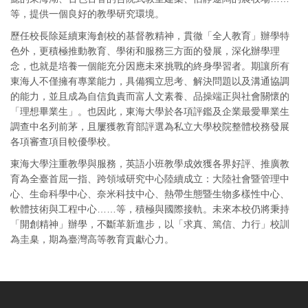
等，提供一個良好的教學研究環境。
歷任校長除延續東海創校的基督教精神，貫徹「全人教育」辦學特
色外，更積極推動教育、學術和服務三方面的發展，深化辦學理
念，也就是培養一個能充分因應未來挑戰的終身學習者。期讓所有
東海人不僅擁有專業能力，具備獨立思考、解決問題以及溝通協調
的能力，並且成為自信負責而富人文素養、品操端正與社會關懷的
「理想畢業生」。也因此，東海大學於各項評鑑及企業最愛畢業生
調查中名列前茅，且屢獲教育部評選為私立大學校院整體校務發展
各項審查項目較優學校。
東海大學注重教學與服務，英語小班教學成效獲各界好評、推廣教
育為全臺首屈一指、跨領域研究中心陸續成立：大陸社會暨管理中
心、生命科學中心、奈米科技中心、熱帶生態暨生物多樣性中心、
軟體技術與工程中心……等，積極與國際接軌。未來本校仍將秉持
「開創精神」辦學，不斷革新進步，以「求真、篤信、力行」校訓
為圭臬，期為臺灣高等教育貢獻心力。