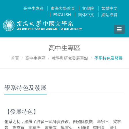
高中生專區
東海大學首頁
文學院
繁體中文
ENGLISH
簡体中文
網站導覽
Toggle
naviga
高中生專區
首頁
高中生專區
教學與研究發展重點
學系特色及發展
學系特色及發展
【發展特色】
創系之初，網羅了許多一流師資任教。例如徐復觀、牟宗三、梁容
若、孫克寬、高葆光、蕭繼宗、魯實先、方師鐸、李田意、周法