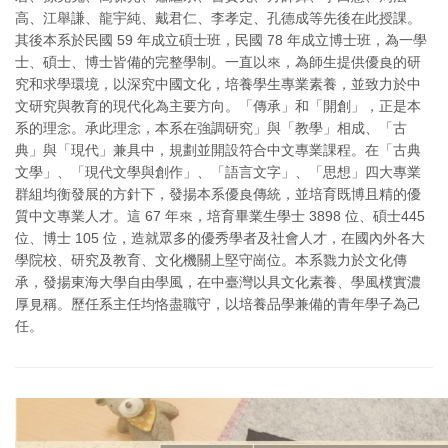
高、江舉謙、龍宇純、戴君仁、李孝定、孔德成等先後在此授課。
其後本系於民國 59 年成立碩士班，民國 78 年成立博士班，為一學
士、碩士、博士皆備的完整學制。一直以來，為師生提供優良的研
究和求學環境，以深究中國文化，培養學生專業素養，並致力於中
文研究與教育的現代化為主要方向。「傳承」和「開創」，正是本
系的理念。承此理念，本系在強調研究」與「教學」相成、「古
典」與「現代」兼具中，規劃並開設符合中文專業課程。在「古典
文學」、「現代文學與創作」、「語言文字」、「思想」四大專業
群組均衡發展的方針下，發揚本系優良傳統，並培育既博且精的優
質中文專業人才。這 67 年來，培育畢業生學士 3898 位、碩士445
位、博士 105 位，造就眾多的優秀學者及社會人才，在國內外各大
學院校、研究及教育、文化機關上堅守崗位。本系戮力於文化傳
承，發揚東海大學自由學風，在中臺灣以具文化素養、學風樸實濃
厚見稱。歷任系主任均恪盡職守，以培養品學兼備的青年學子為己
任。