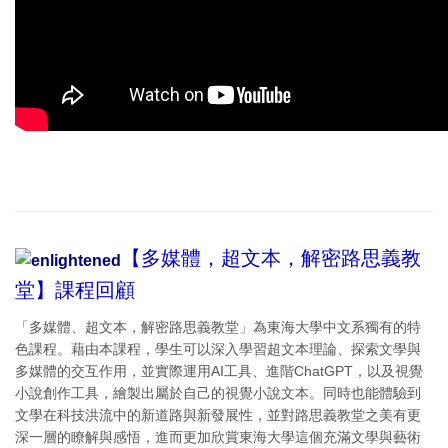
【多媒體，超文本，解密路思義教
堂】課程回顧
「多媒體、超文本，解密路思義教堂」為東海大學中文系獨有的特
色課程。藉由本課程，學生可以深入學習超文本理論、探索文學與
多媒體的交互作用，並實際運用AI工具、進階ChatGPT，以及視覺
小說創作工具，繪製出屬於自己的視覺小說文本。同時也能體驗到
文學在科技洪流中的新道路與新發展性，並對路思義教堂之美有更
深一層的瞭解與感悟，進而更加欣賞東海大學這個充滿文學與藝術