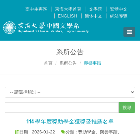
高中生專區
東海大學首頁
文學院
繁體中文
ENGLISH
簡体中文
網站導覽
Toggle
naviga
系所公告
首頁
系所公告
榮譽事蹟
搜尋
114 學年度獎助學金獲獎暨推薦名單
日期 : 2026-01-22
分類 : 獎助學金、榮譽事蹟、