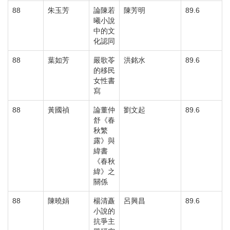
88
朱玉芳
論陳若
陳芳明
89.6
曦小說
中的文
化認同
88
葉如芳
嚴歌苓
洪銘水
89.6
的移民
女性書
寫
88
黃國禎
論董仲
劉文起
89.6
舒《春
秋繁
露》與
緯書
《春秋
緯》之
關係
88
陳曉娟
楊清矗
呂興昌
89.6
小說的
抗爭主