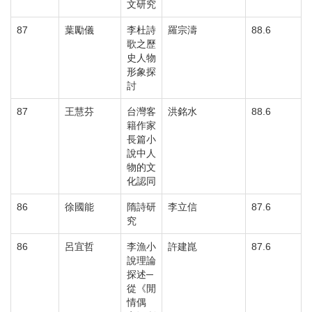
文研究
87
葉勵儀
李杜詩
羅宗濤
88.6
歌之歷
史人物
形象探
討
87
王慧芬
台灣客
洪銘水
88.6
籍作家
長篇小
說中人
物的文
化認同
86
徐國能
隋詩研
李立信
87.6
究
86
呂宜哲
李漁小
許建崑
87.6
說理論
探述─
從《閒
情偶