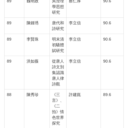
89
魏明政
吳澄理
蔡仁厚
90.6
學思想
研究
89
陳鍾琇
唐代和
李立信
90.6
詩研究
89
李賢珠
明末清
李立信
90.6
初騷體
賦研究
89
洪如薇
從唐人
李立信
90.6
詩文別
集認識
唐人律
詩觀
88
陳秀珍
《三
許建崑
89.6
言》、
《二
拍》情
色世界
探究