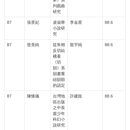
夢》系
列戲曲
研究
87
張景妃
凌淑華
李金星
88.6
小說研
究
87
曾美純
從朱翱
龍宇純
88.6
反切結
構看
《切
韻》系
韻書重
紐韻類
的認定
87
陳愫儀
台灣地
許建崑
88.6
區出版
之中長
篇少年
科幻小
說研究