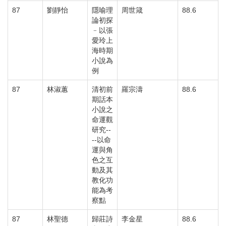
87
劉靜怡
隱喻理
周世箴
88.6
論初探
﹣以張
愛玲上
海時期
小說為
例
87
林淑蕙
清初前
羅宗濤
88.6
期話本
小說之
命運觀
研究--
--以命
運與角
色之互
動及其
教化功
能為考
察點
87
林聖德
歸莊詩
李金星
88.6