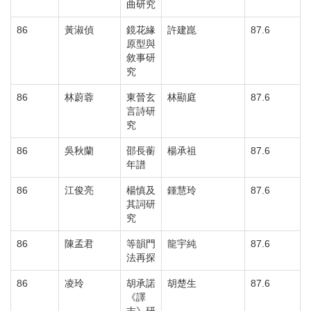
曲研究
86
黃淑偵
鏡花緣
許建崑
87.6
原型與
敘事研
究
86
林蔚蓉
東晉玄
林顯庭
87.6
言詩研
究
86
吳秋蘭
邵長蘅
楊承祖
87.6
年譜
86
江俊亮
楊慎及
鍾慧玲
87.6
其詞研
究
86
陳孟君
等韻門
龍宇純
87.6
法再探
86
凌玲
胡承諾
胡楚生
87.6
《譯