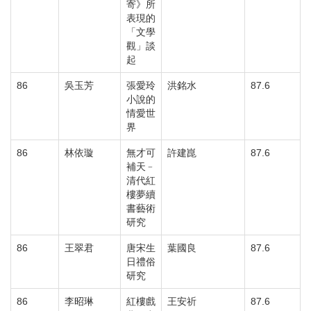
寄》所
表現的
「文學
觀」談
起
86
吳玉芳
張愛玲
洪銘水
87.6
小說的
情愛世
界
86
林依璇
無才可
許建崑
87.6
補天﹣
清代紅
樓夢續
書藝術
研究
86
王翠君
唐宋生
葉國良
87.6
日禮俗
研究
86
李昭琳
紅樓戲
王安祈
87.6