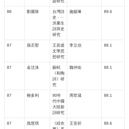
題研究
88
劉麗珠
台灣詩
施懿琳
89.6
史﹣﹣
洪棄生
詩與史
研究
87
孫丕聖
王若虛
李立信
88.1
文學思
想研究
87
金汶洙
蘇軾
魏仲佑
88.1
《和陶
詩》研
究
87
柳多利
90年
周世箴
88.1
代中國
大陸新
詞研究
87
孫慧琪
《緋衣
王安祈
88.6