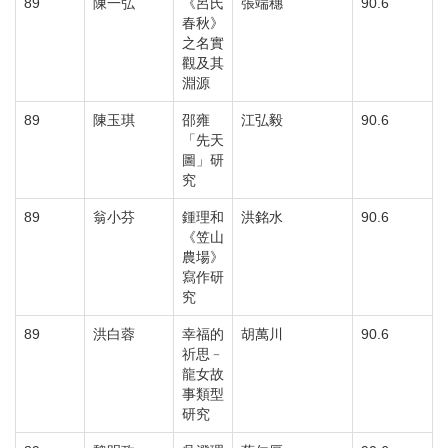
89
陳一弘
《呂氏
張端穗
90.6
春秋》
之名實
觀及其
淵源
89
陳玉琪
邵雍
江弘毅
90.6
「先天
圖」研
究
89
翁小芬
鍾理和
洪銘水
90.6
《笠山
農場》
寫作研
究
89
洪白蓉
幸福的
胡萬川
90.6
祈思﹣
龍女故
事類型
研究