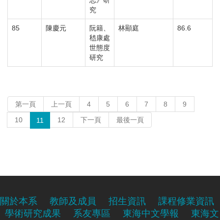
志》研
究
85
陳慶元
阮籍、
林顯庭
86.6
嵇康處
世態度
研究
第一頁
上一頁
4
5
6
7
8
9
10
12
下一頁
最後一頁
11
關於本系
教師及成員
招生資訊
課程修業資訊
學術研究成果
系友專區
東海中文學報
東海文