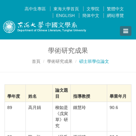
高中生專區
東海大學首頁
文學院
繁體中文
ENGLISH
簡体中文
網站導覽
Toggle
naviga
學術研究成果
首頁
學術研究成果
碩士班學位論文
論文題
學年度
姓名
目
指導教授
畢業年月
89
高月娟
柳如是
鍾慧玲
90.6
《戊寅
草》研
究