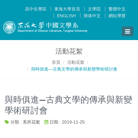
高中生專區
東海大學首頁
文學院
繁體中文
ENGLISH
簡体中文
網站導覽
Toggle
naviga
活動花絮
首頁
活動花絮
與時俱進—古典文學的傳承與新變學術研討會
與時俱進—古典文學的傳承與新變
學術研討會
分類 : 系所花絮
日期 : 2019-11-25