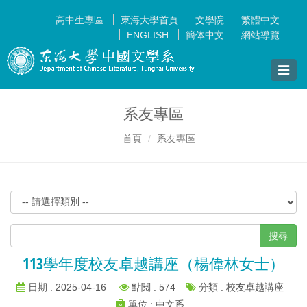
高中生專區
東海大學首頁
文學院
繁體中文
ENGLISH
簡体中文
網站導覽
Toggle
naviga
系友專區
首頁
系友專區
搜尋
113學年度校友卓越講座（楊偉林女士）
日期 : 2025-04-16
點閱 : 574
分類 : 校友卓越講座
單位 : 中文系