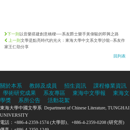
以音樂搭建創意橋樑──系友爵士樂手黃偉駿的即興之路
下一則
文學是點亮時代的光火：東海大學中文系文學沙龍--系友作
上一則
家王仁劭分享
回列表
關於本系
教師及成員
招生資訊
課程修業資訊
學術研究成果
系友專區
東海中文學報
東海文
學獎
系所公告
活動花絮
東海大學中國文學系 Department of Chinese Literature, TUNGHAI
UNIVERSITY
電話：+886-4-2359-1574 (大學部)、+886-4-2359-0208 (研究所)
傳真：+886-4-2350-1249