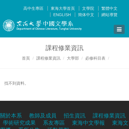
高中生專區
東海大學首頁
文學院
繁體中文
ENGLISH
簡体中文
網站導覽
Toggle
naviga
課程修業資訊
首頁
課程修業資訊
大學部
必修科目表
找不到資料。
關於本系
教師及成員
招生資訊
課程修業資訊
學術研究成果
系友專區
東海中文學報
東海文