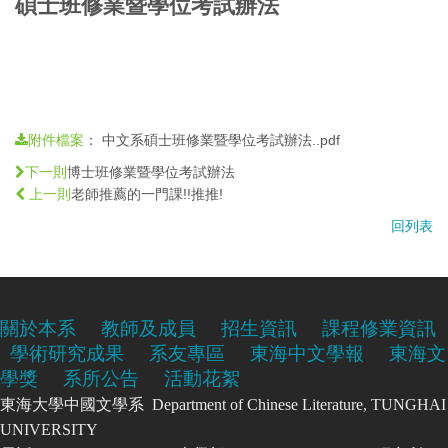
碩士班修業暨學位考試辦法
：
中文系碩士班修業暨學位考試辦法..pdf
附件檔案
博士班修業暨學位考試辦法
下一則
老師推薦的一門課!!推推!
上一則
回列表
關於本系
教師及成員
招生資訊
課程修業資訊
學術研究成果
系友專區
東海中文學報
東海文
學獎
系所公告
活動花絮
東海大學中國文學系 Department of Chinese Literature, TUNGHAI
UNIVERSITY