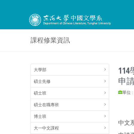
課程修業資訊
11
大學部
申
碩士先修
單位 
碩士班
碩士在職專班
博士班
中文
大一中文課程