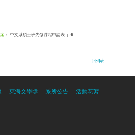
：
中文系碩士班先修課程申請表..pdf
檔案
回列表
報
東海文學獎
系所公告
活動花絮