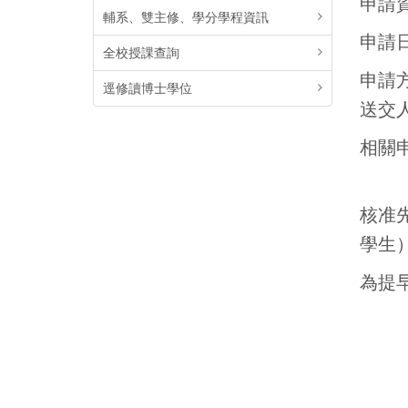
申請
輔系、雙主修、學分學程資訊
申請日
全校授課查詢
申請
逕修讀博士學位
送交
相關
核准
學生
為提