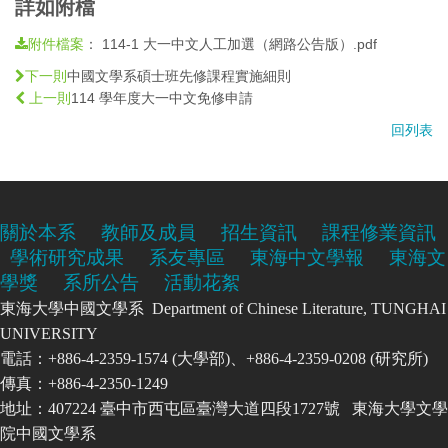
詳如附檔
：
114-1 大一中文人工加選（網路公告版）.pdf
附件檔案
中國文學系碩士班先修課程實施細則
下一則
114 學年度大一中文免修申請
上一則
回列表
關於本系
教師及成員
招生資訊
課程修業資訊
學術研究成果
系友專區
東海中文學報
東海文
學獎
系所公告
活動花絮
東海大學中國文學系 Department of Chinese Literature, TUNGHAI
UNIVERSITY
電話：+886-4-2359-1574 (大學部)、+886-4-2359-0208 (研究所)
傳真：+886-4-2350-1249
地址：407224 臺中市西屯區臺灣大道四段1727號 東海大學文學
院中國文學系