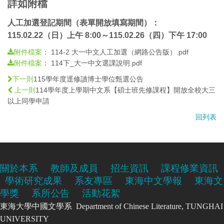
詳如附檔
人工加選登記期間（表單開放填寫期間）：
115.02.22（日）上午 8:00～115.02.26（四）下午 17:00
：
114-2 大一中文人工加選（網路公告版）.pdf
附件檔案
：
114下_大一中文選課說明.pdf
附件檔案
115學年度逕修讀博士學位甄選公告
下一則
114學年度上學期中文系【碩士班先修課程】開放全校大三
上一則
以上同學申請
回列表
關於本系
教師及成員
招生資訊
課程修業資訊
學術研究成果
系友專區
東海中文學報
東海文
學獎
系所公告
活動花絮
東海大學中國文學系 Department of Chinese Literature, TUNGHAI
UNIVERSITY