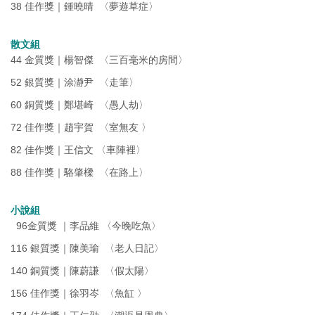
38 佳作獎｜鍾曉晴 〈夢遊草症〉
散文組
44 金質獎｜楊智傑 〈三百毫米的房間〉
52 銀質獎｜涂瀞尹 〈走筆〉
60 銅質獎｜鄭堪崎 〈愚人劫〉
72 佳作獎｜趙宇賀 〈室無友 〉
82 佳作獎｜王信文 〈車陣裡〉
88 佳作獎｜駱肇樑 〈在路上〉
小說組
96金質獎 ｜李品維 〈今晚吃魚〉
116 銀質獎｜陳美瑜 〈老人日記〉
140 銅質獎｜陳蔚謙 〈假太陽〉
156 佳作獎｜徐羽岑 〈魚缸 〉