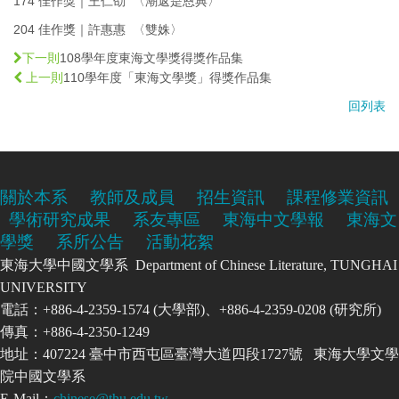
174 佳作獎｜王仁劭 〈潮返是恩典〉
204 佳作獎｜許惠惠 〈雙姝〉
108學年度東海文學獎得獎作品集
下一則
110學年度「東海文學獎」得獎作品集
上一則
回列表
關於本系
教師及成員
招生資訊
課程修業資訊
學術研究成果
系友專區
東海中文學報
東海文
學獎
系所公告
活動花絮
東海大學中國文學系 Department of Chinese Literature, TUNGHAI
UNIVERSITY
電話：+886-4-2359-1574 (大學部)、+886-4-2359-0208 (研究所)
傳真：+886-4-2350-1249
地址：407224 臺中市西屯區臺灣大道四段1727號 東海大學文學
院中國文學系
E-Mail：
chinese@thu.edu.tw