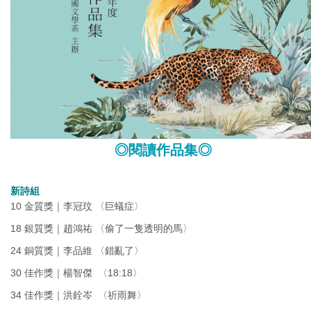
◎閱讀作品集◎
新詩組
10 金質獎｜李冠玟 〈巨蟻症〉
18 銀質獎｜趙鴻祐 〈偷了一隻透明的馬〉
24 銅質獎｜李品維 〈錯亂了〉
30 佳作獎｜楊智傑 〈18:18〉
34 佳作獎｜洪銓岑 〈祈雨舞〉