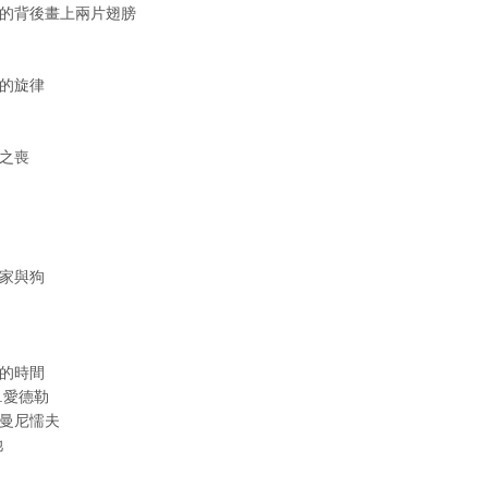
你的背後畫上兩片翅膀
過的旋律
野之喪
術家與狗
絕的時間
琳.愛德勒
赫曼尼懦夫
她