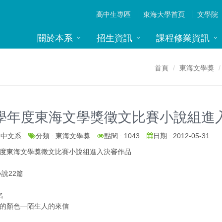
高中生專區
東海大學首頁
文學院
關於本系
招生資訊
課程修業資訊
首頁
東海文學獎
0學年度東海文學獎徵文比賽小說組進
: 中文系
分類 : 東海文學獎
點閱 : 1043
日期 : 2012-05-31
年度東海文學獎徵文比賽小說組進入決審作品
說22篇
名
福的顏色—陌生人的來信