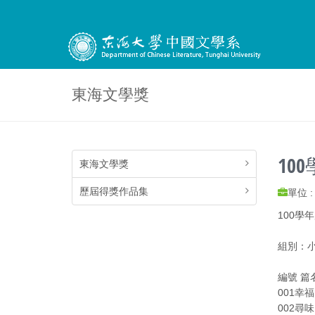
東海文學獎
10
東海文學獎
歷屆得獎作品集
單位 
100學
組別：小
編號 篇
001幸
002尋味