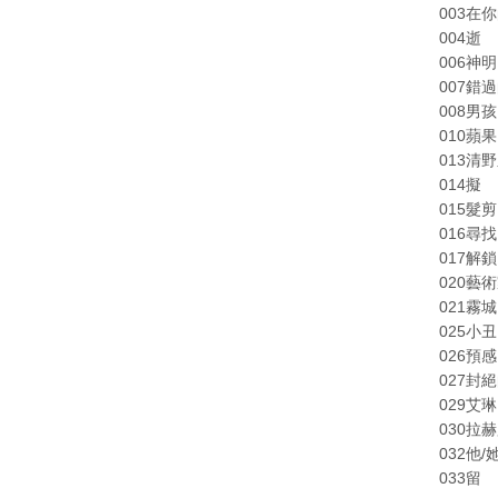
003在
004逝
006神明
007錯
008男孩
010蘋果
013清
014擬
015髮剪
016尋找
017解鎖
020藝
021霧城
025小丑
026預感
027封
029艾
030拉
032他/
033留