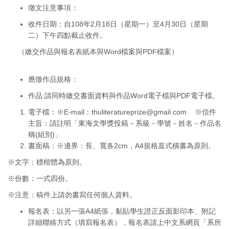
徵文注意事項：
收件日期：自108年2月18日（星期一）至4月30日（星期
二）下午四點截止收件。
（繳交作品與報名表紙本與Word檔案與PDF檔案）
應徵作品規格：
作品:請同時繳交書面資料與作品Word電子檔與PDF電子檔。
電子檔：※E-mail：
thuliteratureprize@gmail.com
※信件
主旨：請註明「東海文學獎投稿－系級－學號－姓名－作品名
稱(組別)」
書面稿：※邊界：長、寬各2cm，A4規格直式橫書為原則。
※文字：標楷體為原則。
※份數：一式四份。
※注意：稿件上請勿書寫任何個人資料。
報名表：以另一張A4紙張，黏貼學生證正反面影印本、附記
詳細聯絡方式（填寫報名表），報名表請上中文系網頁「系所