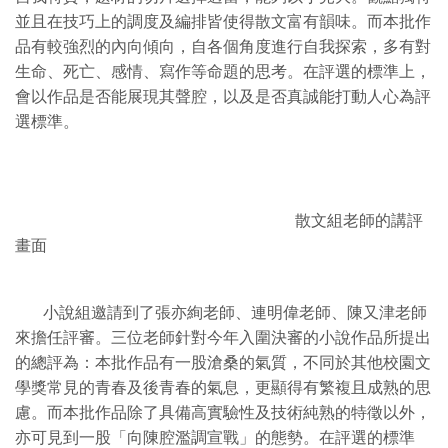
並且在技巧上的調度及編排皆使得散文富有韻味。而本批作
品有較強烈的內向傾向，自各個角度進行自我探索，多有對
生命、死亡、感情、寫作等命題的思考。在評選的標準上，
會以作品是否能展現其聲腔，以及是否真誠能打動人心為評
選標準。
散文組老師的講評
畫面
小說組邀請到了張亦絢老師、連明偉老師、陳又津老師
來擔任評審。三位老師針對今年入圍決審的小說作品所提出
的總評為：本批作品有一股滄桑的氣質，不同於其他校園文
學獎常見的青春及後青春的氣息，更顯得有繁複且成熟的思
慮。而本批作品除了具備高實驗性及技術純熟的特徵以外，
亦可見到一股「向陳腔濫調宣戰」的態勢。在評選的標準