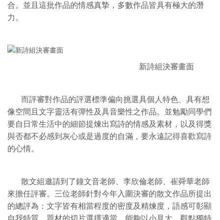
合。並且這批作品的情感真摯，多數作品皆具有極大的潛
力。
新詩組決審畫面
而評審對作品的評選標準偏向挑選具個人特色、具有想
像空間且文字靈活有彈性及具音樂性之作品。並勉勵同學們
要自日常生活中的細節提煉出寫詩的情感及素材，以及得獎
與否都不必感到灰心或是過度的自滿，要永遠記得喜歡寫詩
的心情。
散文組邀請到了鐘文音老師、李欣倫老師、崔舜華老師
來擔任評審。三位老師針對今年入圍決審的散文作品所提出
的總評為：文字皆有相當程度的密度及精煉度，語感可彰顯
自我特質，題材的切片選擇適當，能夠以小見大。觀點獨特