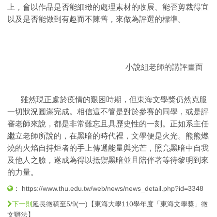
上，會以作品是否能細緻的處理素材的收展、能否剪裁得宜
以及是否能做到有趣而不陳舊，來做為評選的標準。
小說組老師的講評畫面
雖然現正處於疫情的艱困時期，但東海文學獎仍然克服
一切狀況圓滿完成。相信這不管是對於參賽的同學，或是評
審老師來說，都是非常難忘且具歷史性的一刻。正如系主任
繼立老師所說的，在黑暗的時代裡，文學便是火光。熊熊燃
燒的火焰自持炬者的手上傳遞能量與光芒，照亮黑暗中自我
及他人之臉，遂成為得以抵禦黑暗並且陪伴著等待黎明到來
的力量。
：
https://www.thu.edu.tw/web/news/news_detail.php?id=3348
延長徵稿至5/9(一)【東海大學110學年度「東海文學獎」徵
下一則
文辦法】