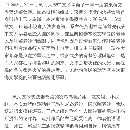
110年5月31日，東海大學中文系舉辦了一年一度的東海文
學獎決審會議。因為疫情的緣故，東海文學獎的決審會議首
次以線上形式舉辦，本次東海文學獎共有：20首詩、16篇
散文、13篇小說進入決審會議。系主任黃繼立老師首先代表
中文系恭喜這些入圍的同學，並且向協辦本次文學獎的老師
以及評審老師們致謝，同時也對因為疫情而無法使評審老師
們來到會場進行交流而致上歉意。繼立主任提到：「現在大
家都像是身處於黑暗之中，或多或少的有些恐懼與無奈，然
而大家都在等待著黎明的到來。文學是暗夜裡的火光，而在
場的各位都是火光的持炬者。」以此句溫暖的話語替本次東
海文學獎的決審會議拉開序幕。
東海文學獎決審會議的次序為新詩組、散文組、小說
組。本次新詩組邀請到了馬尼尼為老師、陳宗暉老師、曹馭
博老師來擔任評審。三位老師針對今年入圍決審的新詩作品
所提出的總評為：這批作品的主題同質性高，作者們透過
愛、死亡、慾望等主題摸索精神後再回到自身，與情感扣