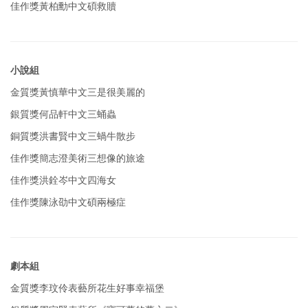
佳作獎
黃柏勳
中文碩
救贖
小說組
金質獎
黃慎華
中文三
是很美麗的
銀質獎
何品軒
中文三
蛹蟲
銅質獎
洪書賢
中文三
蝸牛散步
佳作獎
簡志澄
美術三
想像的旅途
佳作獎
洪銓岑
中文四
海女
佳作獎
陳泳劭
中文碩
兩極症
劇本組
金質獎
李玟伶
表藝所
花生好事幸福堡