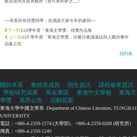
銀質獎
周宜賢
表藝所
《寶可夢的夢之二》
~~恭喜所有得獎同學，也感謝大家今年的參與~~
110學年度「東海文學獎」得獎作品集
下一則
110 學年度「東海文學獎」決審日會議連結與入圍決審作
上一則
品集公告
回列表
關於本系
教師及成員
招生資訊
課程修業資訊
學術研究成果
系友專區
東海中文學報
東海文
學獎
系所公告
活動花絮
東海大學中國文學系 Department of Chinese Literature, TUNGHAI
UNIVERSITY
電話：+886-4-2359-1574 (大學部)、+886-4-2359-0208 (研究所)
傳真：+886-4-2350-1249