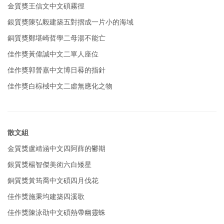
金質獎
王信文
中文碩
霧徑
銀質獎
陳弘毅
建築五
對摺成一片小的海域
銅質獎
鄭堪崎
哲學二
母湯不能亡
佳作獎
黃偉誠
中文二
單人座位
佳作獎
郭晉嘉
中文博
日晷的指針
佳作獎
白棕棫
中文二
虛無應化之物
散文組
金質獎
盧靖涵
中文四
阿薛的鬱期
銀質獎
楊智傑
美術六
白矮星
銅質獎
黃筠喬
中文碩
四月伐花
佳作獎
施秉均
建築四
溪歌
佳作獎
陳泳劭
中文碩
熱帶幽靈蛛