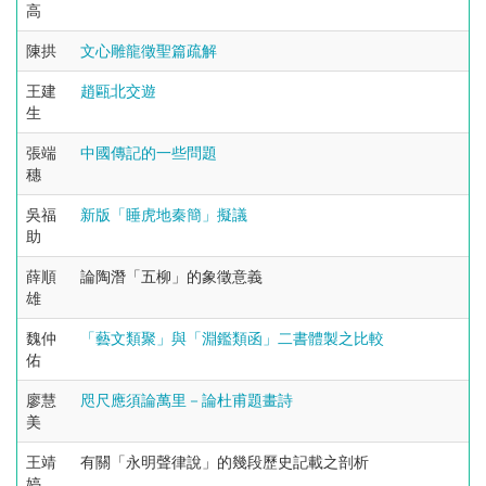
高
陳拱
文心雕龍徵聖篇疏解
王建
趙甌北交遊
生
張端
中國傳記的一些問題
穗
吳福
新版「睡虎地秦簡」擬議
助
薛順
論陶潛「五柳」的象徵意義
雄
魏仲
「藝文類聚」與「淵鑑類函」二書體製之比較
佑
廖慧
咫尺應須論萬里－論杜甫題畫詩
美
王靖
有關「永明聲律說」的幾段歷史記載之剖析
婷