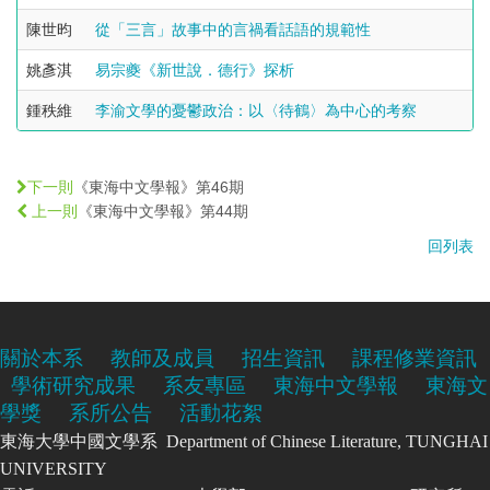
陳世昀
從「三言」故事中的言禍看話語的規範性
姚彥淇
易宗夔《新世說．德行》探析
鍾秩維
李渝文學的憂鬱政治：以〈待鶴〉為中心的考察
《東海中文學報》第46期
下一則
《東海中文學報》第44期
上一則
回列表
關於本系
教師及成員
招生資訊
課程修業資訊
學術研究成果
系友專區
東海中文學報
東海文
學獎
系所公告
活動花絮
東海大學中國文學系 Department of Chinese Literature, TUNGHAI
UNIVERSITY