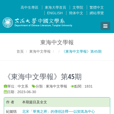
高中生專區
東海大學首頁
文學院
繁體中文
ENGLISH
簡体中文
網站導覽
Toggle
naviga
東海中文學報
首頁
東海中文學報
《東海中文學報》第45期
《東海中文學報》第45期
單位 : 中文系
分類 : 東海中文學報
點閱 : 1831
日期 : 2023-06-30
作 者
本期篇目及全文
紀懿恬
北宋「華夷之辨」的僧侶詮釋──以契嵩為中心