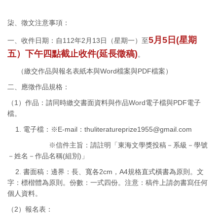
柒、徵文注意事項：
5月5日(星期
一、收件日期：自112年2月13日（星期一）至
五）下午四點截止收件(延長徵稿)
。
（繳交作品與報名表紙本與Word檔案與PDF檔案）
二、應徵作品規格：
（1）作品：請同時繳交書面資料與作品Word電子檔與PDF電子
檔。
1. 電子檔：※E-mail：thuliteratureprize1955@gmail.com
※信件主旨：請註明「東海文學獎投稿－系級－學號
－姓名－作品名稱(組別)」
2. 書面稿：邊界：長、寬各2cm，A4規格直式橫書為原則。文
字：標楷體為原則。份數：一式四份。注意：稿件上請勿書寫任何
個人資料。
（2）報名表：