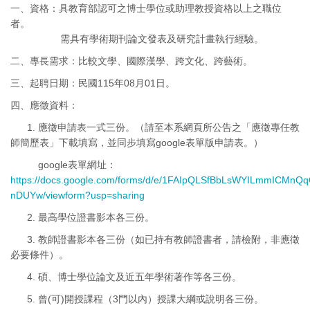
一、資格：具教育部認可之博士學位或助理教授資格以上之職位
者。
需具有學術期刊論文發表及研究計畫執行經驗。
二、專長需求：
比較文學、國際漢學、跨文化、跨藝術。
三、起聘日期：民國115年08月01日。
四、應徵資料：
1. 應徵申請表一式三份。（請至本系網頁所公告之「應徵專任教
師簡歷表」下載填寫，並同步填寫google表單版申請表。）
google表單網址：
https://docs.google.com/forms/d/e/1FAIpQLSfBbLsWYILmmICMn
nDUYw/viewform?usp=sharing
2. 最高學位證書影本各三份。
3.
教師證書影本各三份（如已持有教師證書者，請檢附，非應徵
必要條件）。
4. 碩、博士學位論文及近五年學術著作等各三份。
5. 曾(可)開授課程（3門以內）授課大綱或說明各三份。