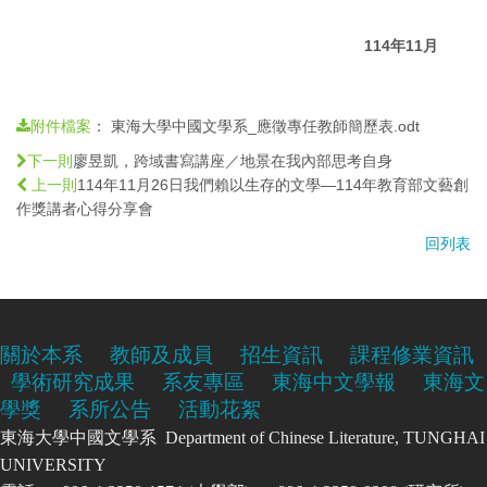
114年11月
：
東海大學中國文學系_應徵專任教師簡歷表.odt
附件檔案
廖昱凱，跨域書寫講座／地景在我內部思考自身
下一則
114年11月26日我們賴以生存的文學—114年教育部文藝創
上一則
作獎講者心得分享會
回列表
關於本系
教師及成員
招生資訊
課程修業資訊
學術研究成果
系友專區
東海中文學報
東海文
學獎
系所公告
活動花絮
東海大學中國文學系 Department of Chinese Literature, TUNGHAI
UNIVERSITY