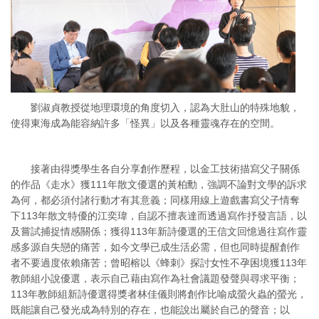
劉淑貞教授從地理環境的角度切入，認為大肚山的特殊地貌，
使得東海成為能容納許多「怪異」以及各種靈魂存在的空間。
接著由得獎學生各自分享創作歷程，以金工技術描寫父子關係
的作品《走水》獲111年散文優選的黃柏勳，強調不論對文學的訴求
為何，都必須付諸行動才有其意義；同樣用線上遊戲書寫父子情奪
下113年散文特優的江奕瑋，自認不擅表達而透過寫作抒發言語，以
及嘗試捕捉情感關係；獲得113年新詩優選的王信文回憶過往寫作靈
感多源自失戀的痛苦，如今文學已成生活必需，但也同時提醒創作
者不要過度依賴痛苦；曾昭榕以《蜂刺》探討女性不孕困境獲113年
教師組小說優選，表示自己藉由寫作為社會議題發聲與尋求平衡；
113年教師組新詩優選得獎者林佳儀則將創作比喻成螢火蟲的螢光，
既能讓自己發光成為特別的存在，也能說出屬於自己的聲音；以