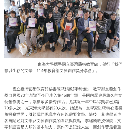
東海大學攜手國立臺灣藝術教育館，舉行「我們
賴以生存的文學—114年教育部文藝創作獎分享會」。
國立臺灣藝術教育館秘書陳慧娟致詞時指出，教育部文藝創作
獎自民國70年創辦至今已步入第45個年頭，是國內歷史最悠久的文
藝創作獎之一，累積眾多優秀作品，尤其近十年中區得獎者已累計
70多人次，光東海大學就有20人次。她認為，文學家以獨特心靈視
角探察世界，引領我們認識生存何以需要文學。隨後，其他學者也
各自闡述對文學及文藝創作獎的看法與觀點，李瑞騰教授強調，文
字和語言是人類的基本能力，寫作即是記錄人生，而創作獎最看重