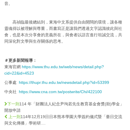
音。
高禎臨最後總結到，東海中文系提供自由開闊的環境，讓各種
靈魂得以被理解與尊重，而書寫正是讓我們透過文字認識彼此與社
會，也是本次分享會的意義所在，與會者以語言進行坦誠交流，共
同深化對文學與生存關係的思考。
＃更多新聞報導：
東海官網
https://www.thu.edu.tw/web/news/detail.php?
cid=22&id=4523
公事處
https://thupr.thu.edu.tw/newsdetail.php?id=53399
中央社
https://www.cna.com.tw/postwrite/Chi/422100
114 年「財團法人紀念尹珣若先生教育基金會獎(助)學金」
下一則
開放申請
114年12月19日日本熊本學園大學簽約儀式暨「臺日交流
上一則
與文化傳播」學術研....