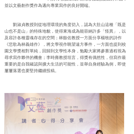
並以文藝創作獎作為邁向專業寫作的良好開端。
劉淑貞教授則從地理環境的角度切入，認為大肚山這種「既是
山也不是山」的特殊地貌，使得東海成為能容納許多「怪異」，以
及容許各種靈魂存在的空間；林餘佐教授一方面分享楊牧的詩作
《悲歌為林義雄作》，將文學視作眺望遠方事件，一方面也提到校
園文學獎相對單純，回歸到文學性本身，勉勵大家將參賽過程視為
尋求寫作夥伴的機會；李時雍教授坦言，得獎有偶然性，但寫作最
重要的是自我確認與擴大生活的可能性，並舉自身經驗為例，即使
屢屢落選也要堅持繼續投稿。