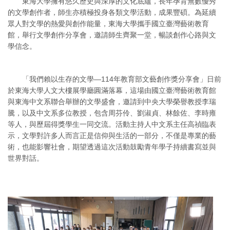
東海大學擁有悠久歷史與深厚的文化底蘊，長年孕育無數優秀
的文學創作者，師生亦積極投身各類文學活動，成果豐碩。為延續
眾人對文學的熱愛與創作能量，東海大學攜手國立臺灣藝術教育
館，舉行文學創作分享會，邀請師生齊聚一堂，暢談創作心路與文
學信念。
「我們賴以生存的文學—114年教育部文藝創作獎分享會」日前
於東海大學人文大樓展學廳圓滿落幕，這場由國立臺灣藝術教育館
與東海中文系聯合舉辦的文學盛會，邀請到中央大學榮譽教授李瑞
騰，以及中文系多位教授，包含周芬伶、劉淑貞、林餘佐、李時雍
等人，與歷屆得獎學生一同交流。活動主持人中文系主任高禎臨表
示，文學對許多人而言正是信仰與生活的一部分，不僅是專業的藝
術，也能影響社會，期望透過這次活動鼓勵青年學子持續書寫並與
世界對話。