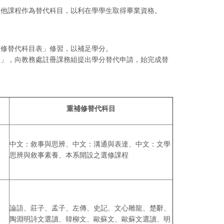
其他課程作為替代科目，以利在學學生取得畢業資格。
補修替代科目表」修習，以補足學分。
表」，向教務處註冊課務組提出學分替代申請，始完成替
重補修替代科目
中文：敘事與思辨、中文：溝通與表達、中文：文學
思辨與敘事素養、本系開設之選修課程
論語、莊子、孟子、左傳、史記、文心雕龍、楚辭、
陶淵明詩文選讀、韓柳文、歐蘇文、歐蘇文選讀、明