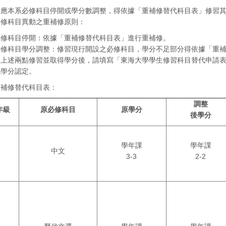
因應本系必修科目停開或學分數調整，得依據
「重補修替代科目表」
修習
必修科目異動之重補修原則：
必修科目停開：依據「重補修替代科目表」進行重補修。
必修科目學分調整：修習現行開設之必修科目，學分不足部分得依據「重
依上述兩點修習並取得學分後，請填寫「東海大學學生修習科目替代申請
代學分認定。
重補修替代科目表：
調整
年級
原必修科目
原學分
後學分
學年課
學年課
中文
3-3
2-2