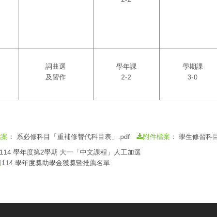
詞曲選
學年課
學期課
及習作
2-2
3-0
：
系必修科目「重補修替代科目表」.pdf
：
學生修習科目替
檔案
附件檔案
114 學年度第2學期 大一「中文課程」人工加選
114 學年度獎助學金獲獎暨推薦名單
則