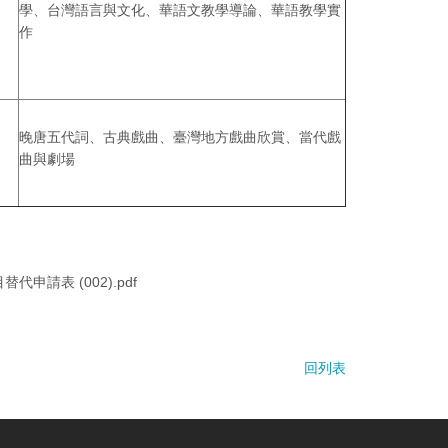
學、台灣語言與文化、華語文教學導論、華語教學實
作
晚唐五代詞、古典戲曲、臺灣地方戲曲欣賞、當代戲
曲與劇場
代申請表 (002).pdf
回列表