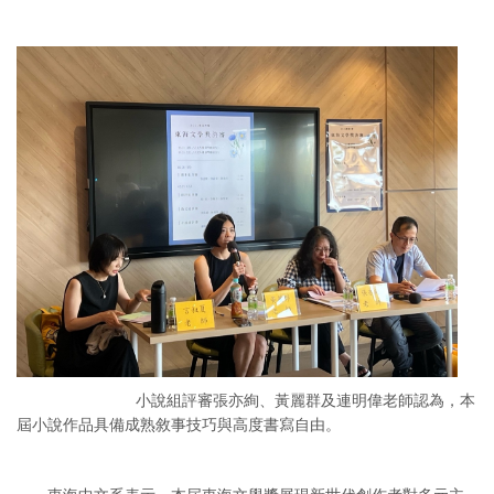
小說組評審張亦絢、黃麗群及連明偉老師認為，本
屆小說作品具備成熟敘事技巧與高度書寫自由。