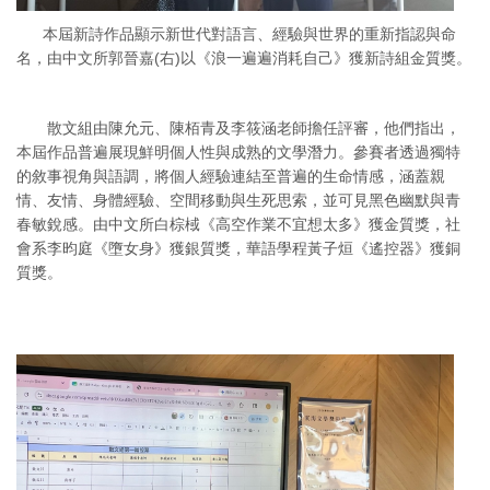
本屆新詩作品顯示新世代對語言、經驗與世界的重新指認與命
名，由中文所郭晉嘉(右)以《浪一遍遍消耗自己》獲新詩組金質獎。
散文組由陳允元、陳栢青及李筱涵老師擔任評審，他們指出，
本屆作品普遍展現鮮明個人性與成熟的文學潛力。參賽者透過獨特
的敘事視角與語調，將個人經驗連結至普遍的生命情感，涵蓋親
情、友情、身體經驗、空間移動與生死思索，並可見黑色幽默與青
春敏銳感。由中文所白棕棫《高空作業不宜想太多》獲金質獎，社
會系李昀庭《墮女身》獲銀質獎，華語學程黃子烜《遙控器》獲銅
質獎。