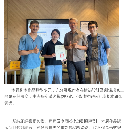
本屆劇本作品類型多元，充分展現作者在情節設計及劇場想像上
的創意與深度，由表藝所黃名樺(左2)以《偽造神經病》獲劇本組金
質獎。
新詩組評審楊智傑、栩栩及李蘋芬老師則觀察到，本屆作品顯
示新世代對語言、經驗與世界的重新指認與命名。詩不僅是形式與