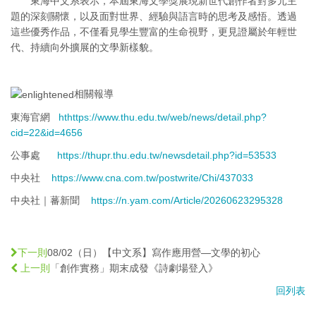
東海中文系表示，本屆東海文學獎展現新世代創作者對多元主
題的深刻關懷，以及面對世界、經驗與語言時的思考及感悟。透過
這些優秀作品，不僅看見學生豐富的生命視野，更見證屬於年輕世
代、持續向外擴展的文學新樣貌。
相關報導
東海官網
ht
https://www.thu.edu.tw/web/news/detail.php?
cid=22&id=4656
公事處
https://thupr.thu.edu.tw/newsdetail.php?id=53533
中央社
https://www.cna.com.tw/postwrite/Chi/437033
中央社｜蕃新聞
https://n.yam.com/Article/20260623295328
08/02（日）【中文系】寫作應用營—文學的初心
下一則
「創作實務」期末成發《詩劇場登入》
上一則
回列表