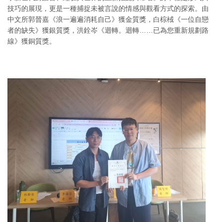
技巧的展現，更是一種捕捉未被言說的情感與觀看方式的探索。由
中文所郭晉嘉《浪一遍遍消耗自己》獲金質獎，白棕棫《一位自戀
者的缺失》獲銀質獎，洪銓岑《迴轉。迴轉……已為您重新規劃路
線》獲銅質獎。