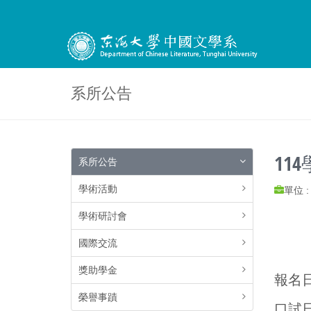
系所公告
11
系所公告
學術活動
單位 
學術研討會
國際交流
獎助學金
報名日期
榮譽事蹟
口試日