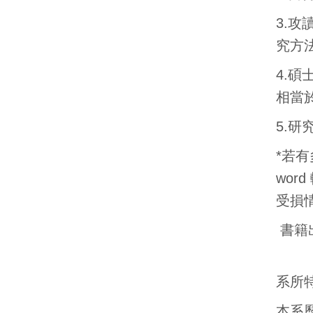
3.
究方
4.
相當
5.
*若
wor
受損
書籍
系所
本系