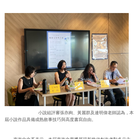
小說組評審張亦絢、黃麗群及連明偉老師認為，本
屆小說作品具備成熟敘事技巧與高度書寫自由。