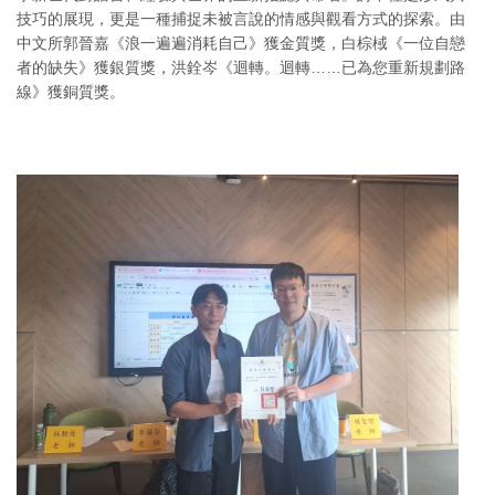
技巧的展現，更是一種捕捉未被言說的情感與觀看方式的探索。由
中文所郭晉嘉《浪一遍遍消耗自己》獲金質獎，白棕棫《一位自戀
者的缺失》獲銀質獎，洪銓岑《迴轉。迴轉……已為您重新規劃路
線》獲銅質獎。