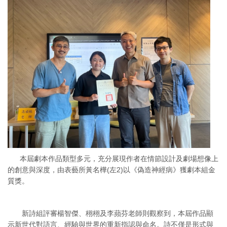
本屆劇本作品類型多元，充分展現作者在情節設計及劇場想像上
的創意與深度，由表藝所黃名樺(左2)以《偽造神經病》獲劇本組金
質獎。
新詩組評審楊智傑、栩栩及李蘋芬老師則觀察到，本屆作品顯
示新世代對語言、經驗與世界的重新指認與命名。詩不僅是形式與