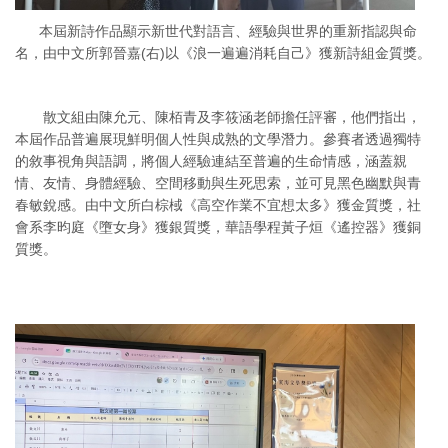
本屆新詩作品顯示新世代對語言、經驗與世界的重新指認與命
名，由中文所郭晉嘉(右)以《浪一遍遍消耗自己》獲新詩組金質獎。
散文組由陳允元、陳栢青及李筱涵老師擔任評審，他們指出，
本屆作品普遍展現鮮明個人性與成熟的文學潛力。參賽者透過獨特
的敘事視角與語調，將個人經驗連結至普遍的生命情感，涵蓋親
情、友情、身體經驗、空間移動與生死思索，並可見黑色幽默與青
春敏銳感。由中文所白棕棫《高空作業不宜想太多》獲金質獎，社
會系李昀庭《墮女身》獲銀質獎，華語學程黃子烜《遙控器》獲銅
質獎。