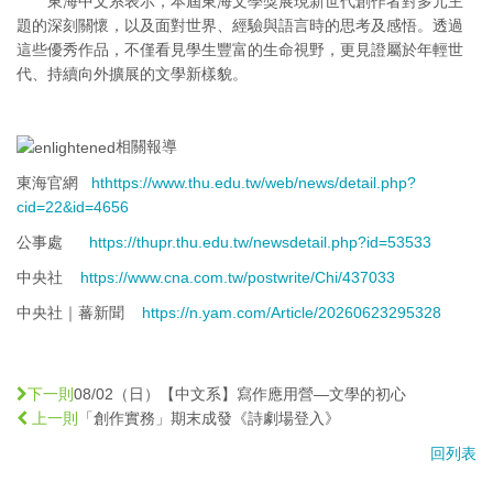
東海中文系表示，本屆東海文學獎展現新世代創作者對多元主
題的深刻關懷，以及面對世界、經驗與語言時的思考及感悟。透過
這些優秀作品，不僅看見學生豐富的生命視野，更見證屬於年輕世
代、持續向外擴展的文學新樣貌。
相關報導
東海官網
ht
https://www.thu.edu.tw/web/news/detail.php?
cid=22&id=4656
公事處
https://thupr.thu.edu.tw/newsdetail.php?id=53533
中央社
https://www.cna.com.tw/postwrite/Chi/437033
中央社｜蕃新聞
https://n.yam.com/Article/20260623295328
08/02（日）【中文系】寫作應用營—文學的初心
下一則
「創作實務」期末成發《詩劇場登入》
上一則
回列表