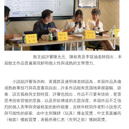
散文組評審陳允元、陳栢青及李筱涵老師指出，本
屆散文作品普遍展現鮮明個人性與成熟的文學潛力。
小說組評審張亦絢、黃麗群及連明偉老師認為，本屆作品具備
成熟敘事技巧與高度書寫自由，許多作品能有意識地掌握篇幅、節
奏、語言風格與文類特質。評審也指出，作品不只要有技術，更需
思考技術背後的意義，以及所欲傳達的主題深度。本屆作品不乏強
烈的個人美學與突破框架的創作能量，反映年輕寫作者對小說形式
與可能性的探索。由中文所陳靜《玩具》獲金質獎，中文系葉姵筠
《袖套》獲銀質獎，表藝所蔣仁杰《失明之前》獲銅質獎。