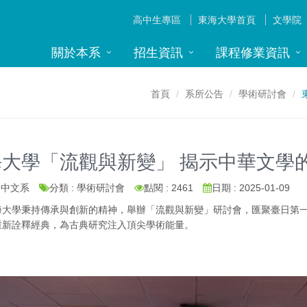
高中生專區
東海大學首頁
文學院
關於本系
招生資訊
課程修業資訊
首頁
系所公告
學術研討會
海大學「流觀與新變」 揭示中華文學
: 中文系
分類 : 學術研討會
點閱 : 2461
日期 : 2025-01-09
學秉持傳承與創新的精神，舉辦「流觀與新變」研討會，匯聚臺日第一
重新詮釋經典，為古典研究注入頂尖學術能量。