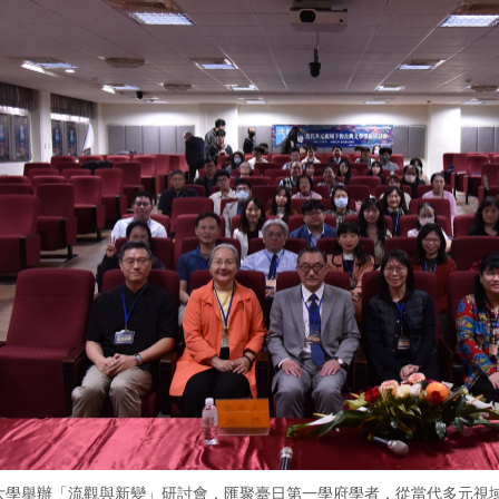
學舉辦「流觀與新變」研討會，匯聚臺日第一學府學者，從當代多元視