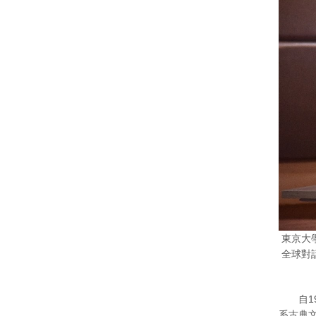
東京大
全球對
自19
系古典