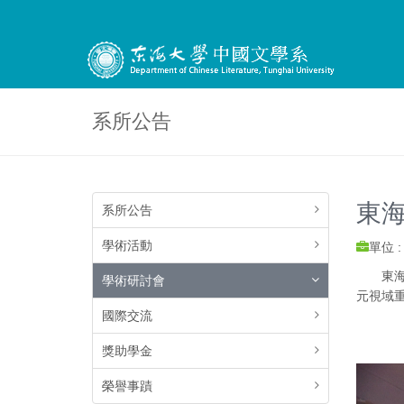
系所公告
東
系所公告
學術活動
單位 
東海大
學術研討會
元視域
國際交流
獎助學金
榮譽事蹟