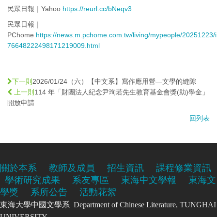
民眾日報｜Yahoo
https://reurl.cc/bNeqv3
民眾日報｜
PChome
https://news.m.pchome.com.tw/living/mypeople/20251223/
76648222498171219009.html
2026/01/24（六）【中文系】寫作應用營—文學的縫隙
下一則
114 年「財團法人紀念尹珣若先生教育基金會獎(助)學金」
上一則
開放申請
回列表
關於本系
教師及成員
招生資訊
課程修業資訊
學術研究成果
系友專區
東海中文學報
東海文
學獎
系所公告
活動花絮
東海大學中國文學系 Department of Chinese Literature, TUNGHAI
UNIVERSITY