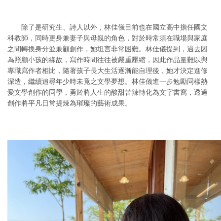
除了是研究生、詩人以外，林佳儀目前也在國立高中擔任國文
科教師，同時更身兼妻子與母親的角色，對於時常須在職場與家庭
之間轉換身分並兼顧創作，她坦言非常困難。林佳儀提到，過去因
為照顧小孩的緣故，寫作時間往往被嚴重壓縮，因此作品量難以與
專職寫作者相比，隨著孩子長大生活逐漸能自理後，她才決定進修
深造，繼續追尋年少時未竟之文學夢想。林佳儀進一步勉勵同樣熱
愛文學創作的同學，勇於將人生的酸甜苦辣轉化為文字書寫，透過
創作將平凡日常提煉為璀璨的藝術成果。