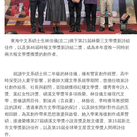
東海中文系碩士生林佳儀(左二)摘下第21屆林榮三文學獎新詩組
佳作，以及第46屆時報文學獎新詩組二獎，成為本年度唯一同時於
兩大報文學獎獲獎的創作者。
就讀中文系碩士班二年級的林佳儀，擁有豐富創作經歷。高中
時深受詩人夏宇影響，於臺師大國文學系就學期間，曾擔任噴泉詩
社創作組長、社長與顧問，並陸續獲得紅樓文學獎、優秀青年詩人
獎、葉紅女性詩獎、磺溪文學獎等多項殊榮。林佳儀主修現代文
學，曾修讀周芬伶、劉淑貞（言叔夏）、林餘佐、李時雍等教授開
設的課程，透過東西方文學理論的探討，以及師生間針對作品的互
相回饋，為其創作帶來思想激盪與啟發。她入學東海後創作成果豐
碩，接連榮獲第27屆磺溪文學獎小說首獎及散文優選、第15屆新北
市文學獎新詩佳作，以及第15屆全球華文星雲文學獎人間禪詩佳
作。