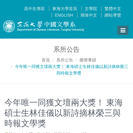
高中生專區
東海大學首頁
文學院
繁體中文
ENGLISH
簡体中文
網站導覽
Toggle
naviga
系所公告
首頁
系所公告
榮譽事蹟
今年唯一同獲文壇兩大獎！ 東海碩士生林佳儀以新詩摘林榮三
與時報文學獎
今年唯一同獲文壇兩大獎！ 東海
碩士生林佳儀以新詩摘林榮三與
時報文學獎