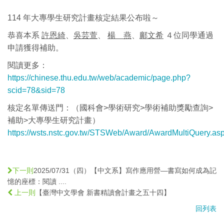
114 年大專學生研究計畫核定結果公布啦～
恭喜本系
許恩綺
、
吳芸萱
、
楊 燕
、
鄺文希
４位同學通過
申請獲得補助。
閱讀更多：
https://chinese.thu.edu.tw/web/academic/page.php?
scid=78&sid=78
核定名單傳送門：（國科會>學術研究>學術補助獎勵查詢>
補助>大專學生研究計畫）
https://wsts.nstc.gov.tw/STSWeb/Award/AwardMultiQuery.as
2025/07/31（四）【中文系】寫作應用營—書寫如何成為記
下一則
憶的座標：閱讀 ....
【臺灣中文學會 新書精讀會計畫之五十四】
上一則
回列表