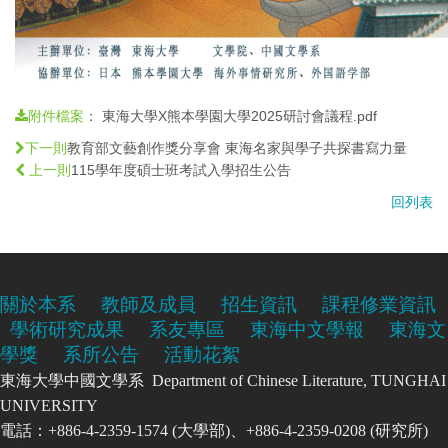
：
東海大學X熊本學園大學2025研討會議程.pdf
附件檔案
教育部文藝創作獎分享會 東海名家與學子共探書寫力量
下一則
115學年度碩士班考試入學招生公告
上一則
回列表
關於本系
教師及成員
招生資訊
課程修業資訊
學術研究成果
系友專區
東海中文學報
東海文
學獎
系所公告
活動花絮
東海大學中國文學系 Department of Chinese Literature, TUNGHAI
UNIVERSITY
電話：+886-4-2359-1574 (大學部)、+886-4-2359-0208 (研究所)