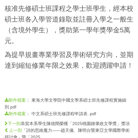
核准先修碩士班課程之學士班學生，經本校
碩士班各入學管道錄取並註冊入學之一般生
（含境外學生），獎助第一學年獎學金5萬
元。
為提早規畫專業學習及學術研究方向，並期
達到縮短修業年限之效果，歡迎踴躍申請！
：
東海大學文學院中國文學系碩士班先修課程實施細
附件檔案
則.pdf
：
中文系碩士班先修課程申請表..pdf
附件檔案
恭賀本系學生陳德閔榮獲「2025桃園鍾肇政文學獎」獎項
下一則
「詩的思維魔力——趙天儀、陳明台暨東亞文學國際學術
上一則
研討會」暨「2025....