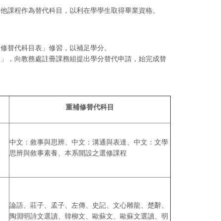
其他課程作為替代科目，以利在學學生取得畢業資格。
補修替代科目表」修習，以補足學分。
表」，向教務處註冊課務組提出學分替代申請，始完成替
重補修替代科目
中文：敘事與思辨、中文：溝通與表達、中文：文學
思辨與敘事素養、本系開設之選修課程
論語、莊子、孟子、左傳、史記、文心雕龍、楚辭、
陶淵明詩文選讀、韓柳文、歐蘇文、歐蘇文選讀、明