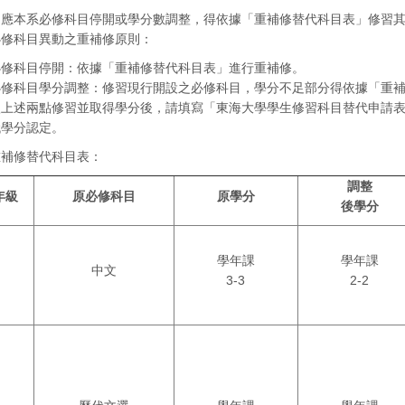
因應本系必修科目停開或學分數調整，得依據
「重補修替代科目表」
修習
必修科目異動之重補修原則：
必修科目停開：依據「重補修替代科目表」進行重補修。
必修科目學分調整：修習現行開設之必修科目，學分不足部分得依據「重
依上述兩點修習並取得學分後，請填寫「東海大學學生修習科目替代申請
代學分認定。
重補修替代科目表：
調整
年級
原必修科目
原學分
後學分
學年課
學年課
中文
3-3
2-2