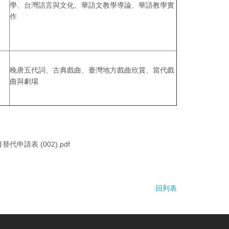
學、台灣語言與文化、華語文教學導論、華語教學實
作
晚唐五代詞、古典戲曲、臺灣地方戲曲欣賞、當代戲
曲與劇場
代申請表 (002).pdf
回列表