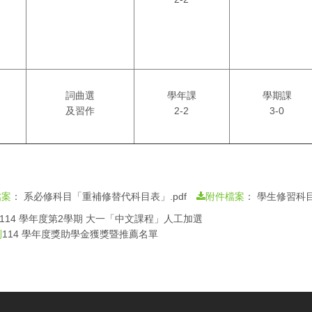
詞曲選
學年課
學期課
及習作
2-2
3-0
：
系必修科目「重補修替代科目表」.pdf
：
學生修習科目替
檔案
附件檔案
114 學年度第2學期 大一「中文課程」人工加選
114 學年度獎助學金獲獎暨推薦名單
則