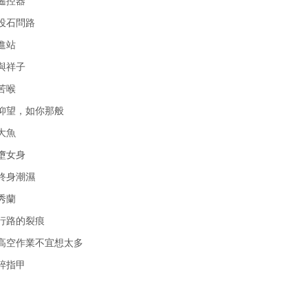
 遙控器
 投石問路
 進站
 與祥子
 苦喉
 仰望，如你那般
 大魚
 墮女身
 終身潮濕
 秀蘭
 行路的裂痕
 高空作業不宜想太多
 碎指甲