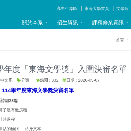
高中生專區
東海大學首頁
文學院
關於本系
招生資訊
課程修業資訊
首頁
4學年度「東海文學獎」入圍決審名單
: 中文系
分類 :
點閱 : 332
日期 : 2026-05-07
14學年度東海文學獎決審名單
詩組23篇
 褲子沒有繳房租
 計時過程
 訓詁的極限──己身文本