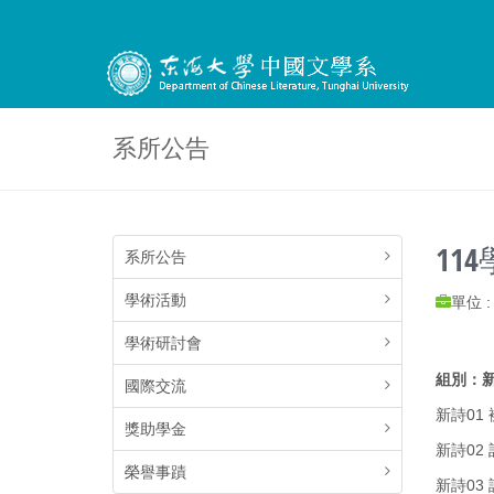
系所公告
11
系所公告
學術活動
單位 
1
學術研討會
組別：新
國際交流
新詩01
獎助學金
新詩02
榮譽事蹟
新詩03