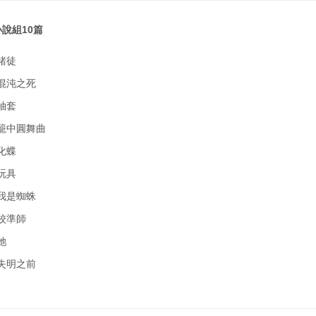
說組10篇
 賭徒
 混沌之死
 袖套
 籠中圓舞曲
 化蝶
 玩具
 我是蜘蛛
 校準師
她
 失明之前