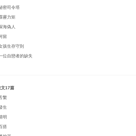
 秘密司令塔
 霹靂力矩
 深海偽人
 河留
 女孩生存守則
 一位自戀者的缺失
文17篇
 舌繫
 發生
 清明
 百搭