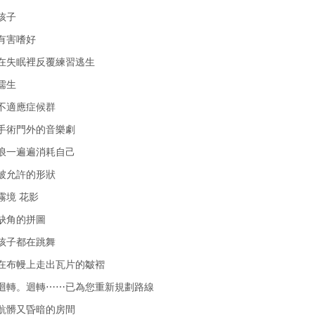
 孩子
 有害嗜好
 在失眠裡反覆練習逃生
 儒生
 不適應症候群
 手術門外的音樂劇
 浪一遍遍消耗自己
 被允許的形狀
 霧境 花影
 缺角的拼圖
 孩子都在跳舞
 在布幔上走出瓦片的皺褶
 迴轉。迴轉⋯⋯已為您重新規劃路線
 骯髒又昏暗的房間