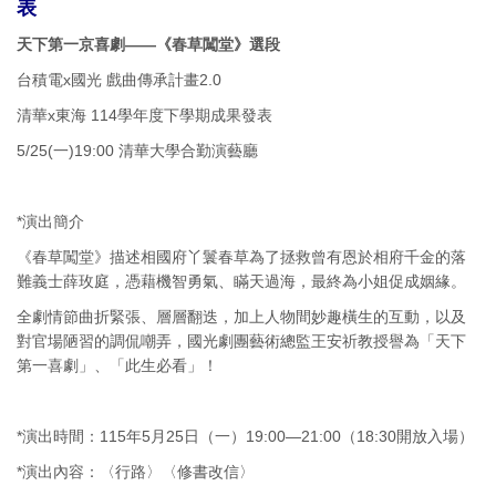
表
天下第一京喜劇——《春草闖堂》選段
台積電x國光 戲曲傳承計畫2.0
清華x東海 114學年度下學期成果發表
5/25(一)19:00 清華大學合勤演藝廳
*演出簡介
《春草闖堂》描述相國府丫鬟春草為了拯救曾有恩於相府千金的落
難義士薛玫庭，憑藉機智勇氣、瞞天過海，最終為小姐促成姻緣。
全劇情節曲折緊張、層層翻迭，加上人物間妙趣橫生的互動，以及
對官場陋習的調侃嘲弄，國光劇團藝術總監王安祈教授譽為「天下
第一喜劇」、「此生必看」！
*演出時間：115年5月25日（一）19:00—21:00（18:30開放入場）
*演出內容：〈行路〉〈修書改信〉