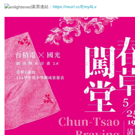
索票連結：
https://reurl.cc/Emy4Lv