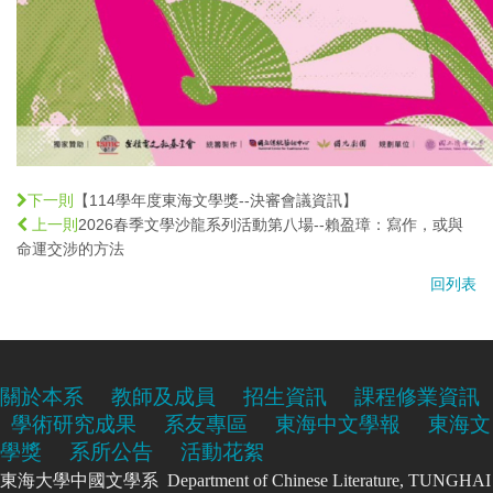
【114學年度東海文學獎--決審會議資訊】
下一則
2026春季文學沙龍系列活動第八場--賴盈璋：寫作，或與
上一則
命運交涉的方法
回列表
關於本系
教師及成員
招生資訊
課程修業資訊
學術研究成果
系友專區
東海中文學報
東海文
學獎
系所公告
活動花絮
東海大學中國文學系 Department of Chinese Literature, TUNGHAI