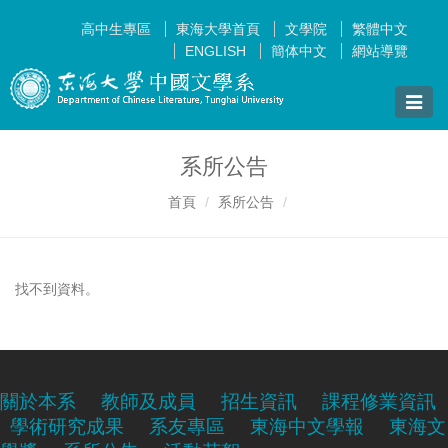
高中生專區
東海大學首頁
文學院
繁體中文
ENGLISH
簡体中文
網站導覽
Toggle
naviga
系所公告
首頁
系所公告
找不到資料。
關於本系
教師及成員
招生資訊
課程修業資訊
學術研究成果
系友專區
東海中文學報
東海文