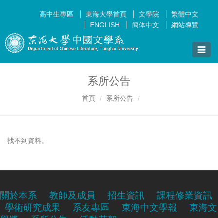
高中生專區
東海大學首頁
文學院
繁體中文
ENGLISH
簡体中文
網站導覽
Toggle
naviga
系所公告
首頁
系所公告
找不到資料。
關於本系
教師及成員
招生資訊
課程修業資訊
學術研究成果
系友專區
東海中文學報
東海文