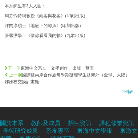
本系師生有3人入圍：
周芬伶特聘教授《雨客與花客》(印刻出版)
許閔淳碩士《地底下的鯨魚》(印刻出版)
張馨潔學士《借你看看我的貓》(九歌出版)
東海中文系友「文學創作」出版一覽表
下一則
國際暨兩岸合作處每學期辦理學生赴海外（全球、大陸）
上一則
姊妹校交換計畫甄....
回列表
關於本系
教師及成員
招生資訊
課程修業資訊
學術研究成果
系友專區
東海中文學報
東海文