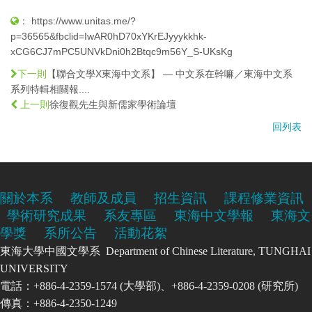
：
https://www.unitas.me/?
p=36565&fbclid=IwAR0hD70xYKrEJyyykkhk-
xCG6CJ7mPC5UNVkDni0h2Btqc9m56Y_S-UKsKg
【聯合文學X東海中文系】 — 中文系在幹嘛／東海中文系
下一則
系列特輯相關報....
徐復觀先生與新儒家學術論壇
上一則
回列表
關於本系
教師及成員
招生資訊
課程修業資訊
學術研究成果
系友專區
東海中文學報
東海文
學獎
系所公告
活動花絮
東海大學中國文學系 Department of Chinese Literature, TUNGHAI
UNIVERSITY
電話：+886-4-2359-1574 (大學部)、+886-4-2359-0208 (研究所)
傳真：+886-4-2350-1249