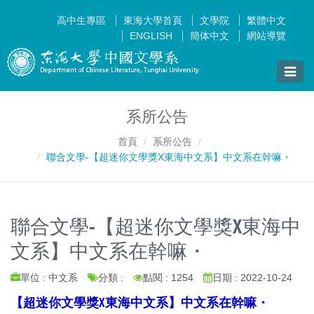
高中生專區
東海大學首頁
文學院
繁體中文
ENGLISH
簡体中文
網站導覽
Toggle
naviga
系所公告
首頁
系所公告
聯合文學-【超迷你文學獎X東海中文系】中文系在幹嘛・
聯合文學-【超迷你文學獎X東海中
文系】中文系在幹嘛・
單位 : 中文系
分類 :
點閱 : 1254
日期 : 2022-10-24
【超迷你文學獎X東海中文系】中文系在幹嘛・