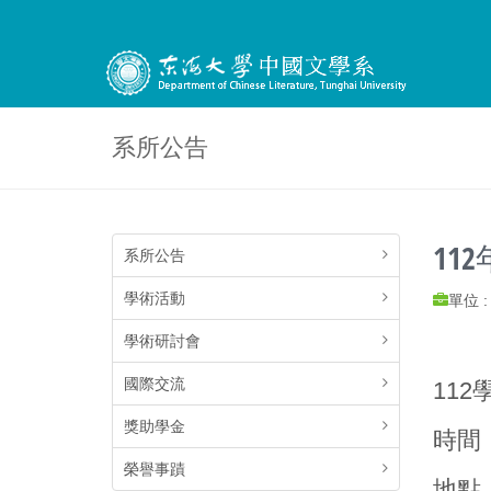
系所公告
11
系所公告
學術活動
單位 
學術研討會
國際交流
11
獎助學金
時間：
榮譽事蹟
地點