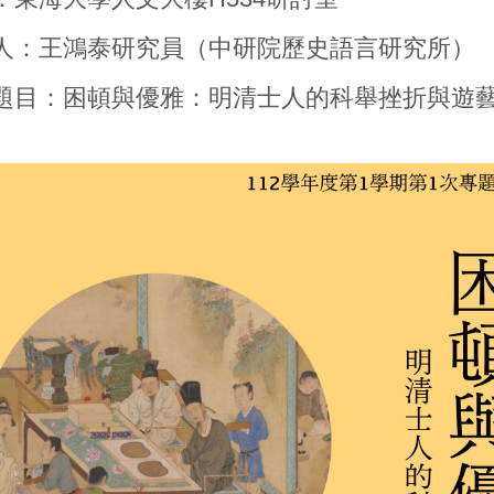
人：王鴻泰研究員（中研院歷史語言研究所）
題目：困頓與優雅：明清士人的科舉挫折與遊