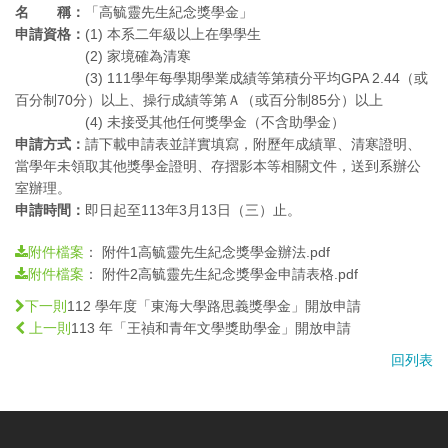
名 稱：
「高毓靈先生紀念獎學金」
申請資格：
(1) 本系二年級以上在學學生
(2) 家境確為清寒
(3) 111學年每學期學業成績等第積分平均GPA 2.44（或
百分制70分）以上、操行成績等第Ａ（或百分制85分）以上
(4) 未接受其他任何獎學金（不含助學金）
申請方式：
請下載申請表並詳實填寫，附歷年成績單、清寒證明、
當學年未領取其他獎學金證明、存摺影本等相關文件，送到系辦公
室辦理。
申請時間：
即日起至113年3月13日（三）止。
：
附件1高毓靈先生紀念獎學金辦法.pdf
附件檔案
：
附件2高毓靈先生紀念獎學金申請表格.pdf
附件檔案
112 學年度「東海大學路思義獎學金」開放申請
下一則
113 年「王禎和青年文學獎助學金」開放申請
上一則
回列表