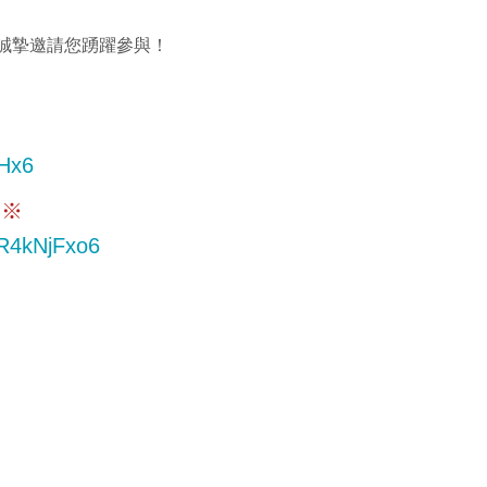
誠摯邀請您踴躍參與！
FHx6
。※
WR4kNjFxo6