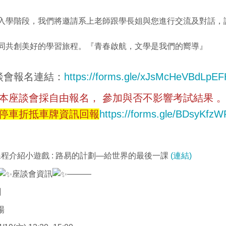
入學階段，我們將邀請系上老師跟學長姐與您進行交流及對話，
同共創美好的學習旅程。『青春啟航，文學是我們的嚮導』
談會報名連結：
https://forms.gle/xJsMcHeVBdLpE
座談會採自由報名， 參加與否不影響考試結果 
停車折抵車牌資訊回報
https://forms.gle/BDsyKfz
程介紹小遊戲 : 路易的計劃—給世界的最後一課
(連結)
座談會資訊
———
】
場