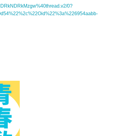
NDRkNDRkMzgw%40thread.v2/0?
dd0d54%22%2c%22Oid%22%3a%226954aabb-