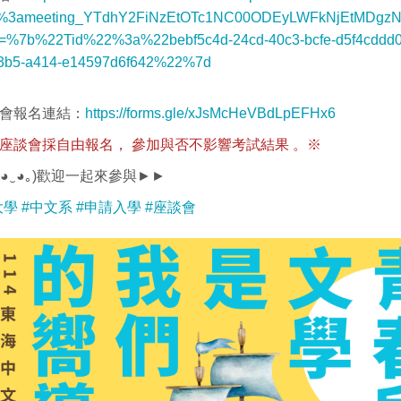
19%3ameeting_YTdhY2FiNzEtOTc1NC00ODEyLWFkNjEtMDgz
xt=%7b%22Tid%22%3a%22bebf5c4d-24cd-40c3-bcfe-d5f4cd
3b5-a414-e14597d6f642%22%7d
會報名連結：
https://forms.gle/xJsMcHeVBdLpEFHx6
談會採自由報名， 參加與否不影響考試結果 。※
◕‿◕｡)歡迎一起來參與►►
大學
#中文系
#申請入學
#座談會