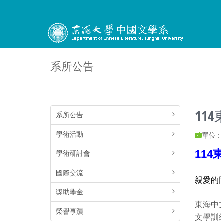
系所公告
11
系所公告
學術活動
單位 
11
學術研討會
國際交流
親愛的
獎助學金
東海中
榮譽事蹟
文學訓