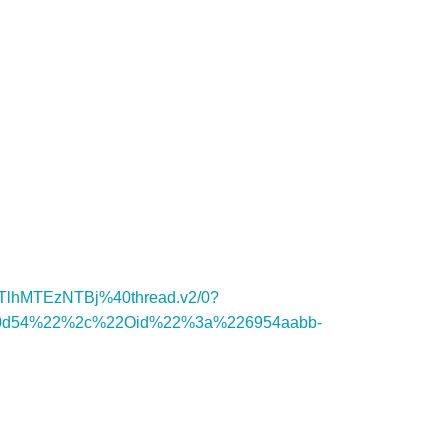
lhMTEzNTBj%40thread.v2/0?
dd0d54%22%2c%22Oid%22%3a%226954aabb-