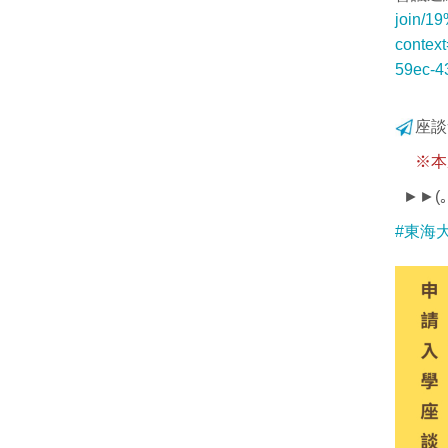
join/
conte
59ec-4
座談
※本座
►►(｡
#東海