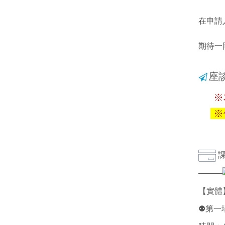
在申請
期待一
座
※本
※
課
———
【實體
⚉第一