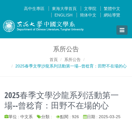
高中生專區
東海大學首頁
文學院
繁體中文
ENGLISH
簡体中文
網站導覽
Toggle
naviga
系所公告
首頁
系所公告
2025春季文學沙龍系列活動第一場--曾稔育：田野不在場的心
2025春季文學沙龍系列活動第一
場--曾稔育：田野不在場的心
單位 : 中文系
分類 :
點閱 : 926
日期 : 2025-03-25