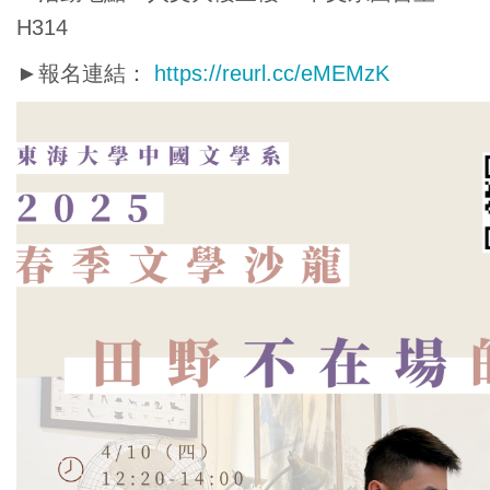
H314
►報名連結：
https://reurl.cc/eMEMzK