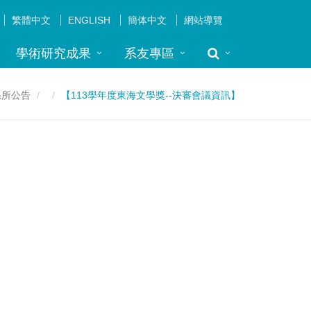
繁體中文
ENGLISH
簡体中文
網站導覽
學術研究成果
系友專區
系所公告
【113學年度東海文學獎--決審會議資訊】
】