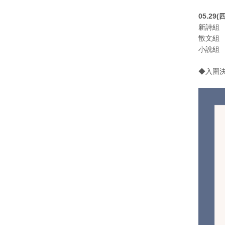
05.29(四
新詩組 10
散文組 13
小說組 15
◆入圍決