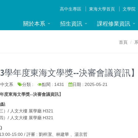
高中生專區
東海大學首頁
文學院
關於本系
招生資訊
課程修業資訊
首頁
13學年度東海文學獎--決審會議資訊
: 中文系
分類 :
點閱 : 1431
日期 : 2025-05-21
學年度東海文學獎--決審會議資訊】
地點
（三）/ 人文大樓 展學廳 H321
（四）/ 人文大樓 展學廳 H321
三)
:00-15:00 / 評審 :
劉梓潔、林建華 、湯京哲