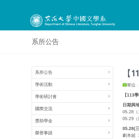
系所公告
【1
系所公告
學術活動
單位 
【113
學術研討會
日期與
國際交流
05.28
05.29
獎助學金
05.28(
榮譽事蹟
劇本組 13