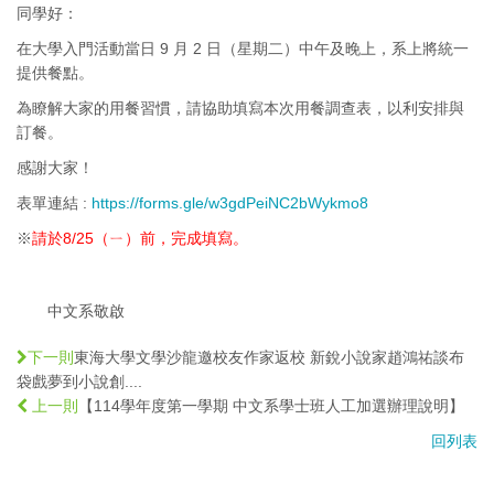
同學好：
在大學入門活動當日 9 月 2 日（星期二）中午及晚上，系上將統一
提供餐點。
為瞭解大家的用餐習慣，請協助填寫本次用餐調查表，以利安排與
訂餐。
感謝大家！
表單連結 :
https://forms.gle/w3gdPeiNC2bWykmo8
※
請於8/25（ㄧ）前，完成填寫。
中文系敬啟
東海大學文學沙龍邀校友作家返校 新銳小說家趙鴻祐談布
下一則
袋戲夢到小說創....
【114學年度第一學期 中文系學士班人工加選辦理說明】
上一則
回列表