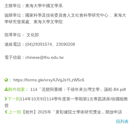
主辦單位：東海大學中國文學系
協辦單位：
國家科學及技術委員會人文社會科學研究中心 、東海大
學研究發展處、東海大學文學院
指導單位
： 文化部
連絡電話：(04)29391574、23590208
電子信箱：chinese@thu.edu.tw
：
https://forms.gle/xrxyXJVgJsYLzW5c6
：
114「流變與重構：千禧年來台灣文學」議程-B4.pdf
附件檔案
114年10月9日114學年度第一學期第1次專題講座/徐國能教
下一則
授
【校外】2025年「黃彰健院士學術研究獎金」開放申請
上一則
回列表