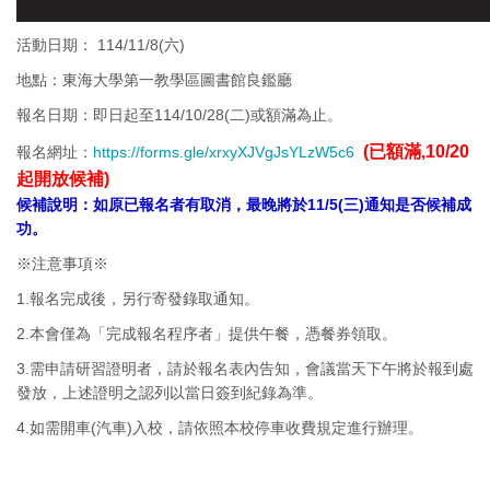
活動日期： 114/11/8(六)
地點：東海大學第一教學區圖書館良鑑廳
報名日期：即日起至114/10/28(二)或額滿為止。
(已額滿,10/20
報名網址：
https://forms.gle/xrxyXJVgJsYLzW5c6
起開放候補)
候補說明：如原已報名者有取消，最晚將於11/5(三)通知是否候補成
功。
※注意事項※
1.報名完成後，另行寄發錄取通知。
2.本會僅為「完成報名程序者」提供午餐，憑餐券領取。
3.需申請研習證明者，請於報名表內告知，會議當天下午將於報到處
發放，上述證明之認列以當日簽到紀錄為準。
4.如需開車(汽車)入校，請依照本校停車收費規定進行辦理。