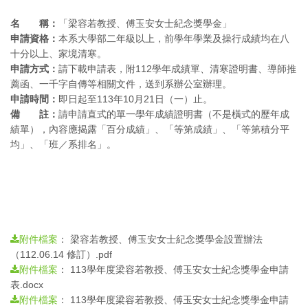
名 稱：
「梁容若教授、傅玉安女士紀念獎學金」
申請資格：
本系大學部二年級以上，前學年學業及操行成績均在八
十分以上、家境清寒。
申請方式：
請下載申請表，附112學年成績單、清寒證明書、導師推
薦函、一千字自傳等相關文件，送到系辦公室辦理。
申請時間：
即日起至113年10月21日（一）止。
備 註：
請申請直式的單一學年成績證明書（不是橫式的歷年成
績單），內容應揭露「百分成績」、「等第成績」、「等第積分平
均」、「班／系排名」。
：
梁容若教授、傅玉安女士紀念獎學金設置辦法
附件檔案
（112.06.14 修訂）.pdf
：
113學年度梁容若教授、傅玉安女士紀念獎學金申請
附件檔案
表.docx
：
113學年度梁容若教授、傅玉安女士紀念獎學金申請
附件檔案