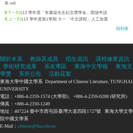
表.odt
113 學年度「朱書焱先生紀念獎學金」開放申請
下一則
113 學年度第1學期 大一「中文課程」人工加選
上一則
回列表
關於本系
教師及成員
招生資訊
課程修業資訊
學術研究成果
系友專區
東海中文學報
東海文
學獎
系所公告
活動花絮
東海大學中國文學系 Department of Chinese Literature, TUNGHAI
UNIVERSITY
電話：+886-4-2359-1574 (大學部)、+886-4-2359-0208 (研究所)
傳真：+886-4-2350-1249
地址：407224 臺中市西屯區臺灣大道四段1727號 東海大學文學
院中國文學系
E-Mail：
chinese@thu.edu.tw