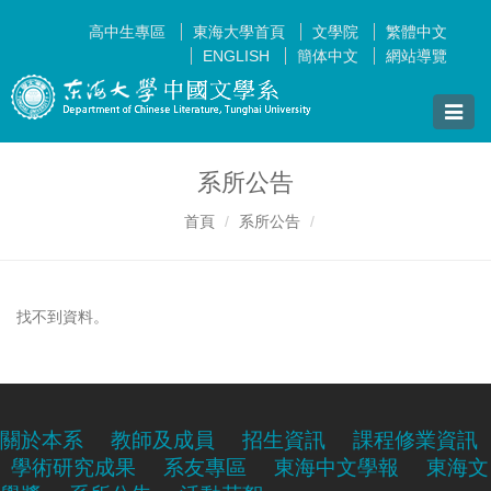
高中生專區
東海大學首頁
文學院
繁體中文
ENGLISH
簡体中文
網站導覽
Toggle
naviga
系所公告
首頁
系所公告
找不到資料。
關於本系
教師及成員
招生資訊
課程修業資訊
學術研究成果
系友專區
東海中文學報
東海文